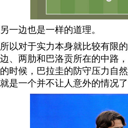
另一边也是一样的道理。
所以对于实力本身就比较有限的
边、两肋和巴洛贡所在的中路，
的时候，巴拉圭的防守压力自然非
就是一个并不让人意外的情况了