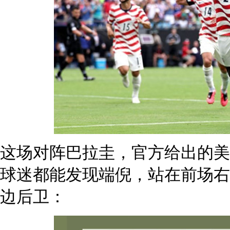
这场对阵巴拉圭，官方给出的美
球迷都能发现端倪，站在前场右
边后卫：