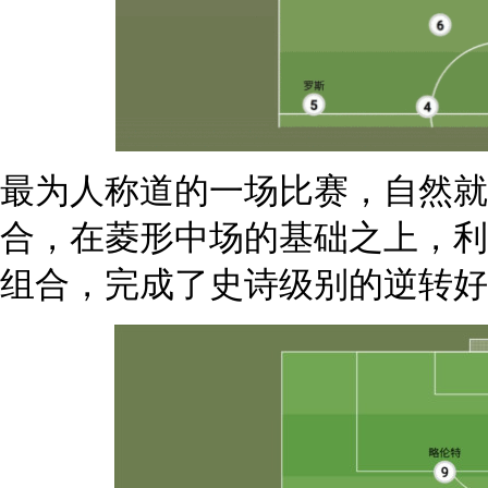
最为人称道的一场比赛，自然就是
合，在菱形中场的基础之上，利
组合，完成了史诗级别的逆转好