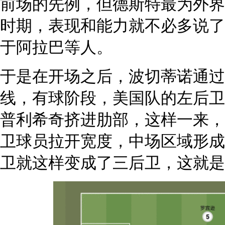
前场的先例，但德斯特最为外界
时期，表现和能力就不必多说了
于阿拉巴等人。
于是在开场之后，波切蒂诺通过
线，有球阶段，美国队的左后卫
普利希奇挤进肋部，这样一来，
卫球员拉开宽度，中场区域形成
卫就这样变成了三后卫，这就是