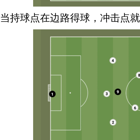
当持球点在边路得球，冲击点就