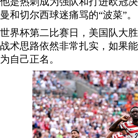
他是热刺成为强队和打进欧冠决
曼和切尔西球迷痛骂的“波菜”。
世界杯第二比赛日，美国队大胜
战术思路依然非常扎实，如果能
为自己正名。