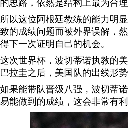
的思路，依然是结构上最为合理
所以这位阿根廷教练的能力明显
致的成绩问题而被外界误解，然
得下一次证明自己的机会。
这次世界杯，波切蒂诺执教的美
巴拉圭之后，美国队的出线形势
如果能带队晋级八强，波切蒂诺
易能做到的成绩，这会非常有利