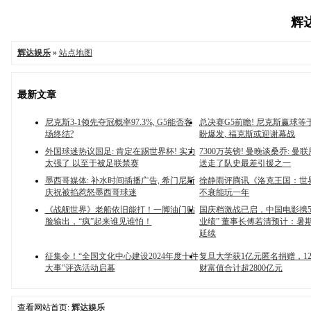
辉达
辉达娱乐
»
站点地图
最新文章
尼克斯3-1领先夺冠概率97.3%, G5能否客
总决赛G5前瞻! 尼克斯赢球等于
场终结?
盼爆发, 福克斯或迎谢幕战
外国球迷热议国足: 肯定在踢世界杯! 实力
7300万英镑! 曼晚谈桑乔: 曼
太强了 以至于被足联禁赛
送走了队史最差引援之一
墨西哥媒体: 补水时间插播广告, 希门尼斯
徐静雨评腾讯《洛克王国：世
庆祝被掐惹怒墨西哥球迷
不衰能玩一年
《战舰世界》老船依旧能打！一脚油门贴
国庆档激战已启，中国电影携5
脸输出，“疯”起来谁见谁怕！
业绩” 董事长傅若清预计：暑
延续
征集令！“全国文化中心建设2024年度十件
复旦大学获1亿元匿名捐赠，1
大事”评选活动启幕
财富值合计超2800亿元
查看网站首页:
辉达娱乐